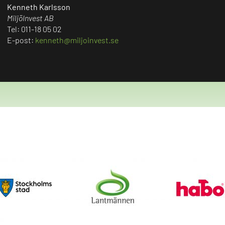
Kenneth Karlsson
MiljöInvest AB
Tel: 011-18 05 02
E-post:
kenneth@miljoinvest.se