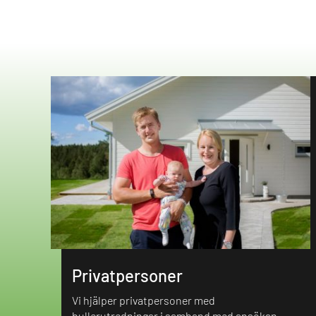
Privatpersoner
Vi hjälper privatpersoner med
bullerutredningar i samband med ansökan