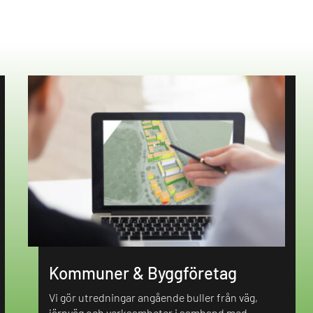
Kommuner & Byggföretag
Vi gör utredningar angående buller från väg,
järnväg och verksamheter i samband med